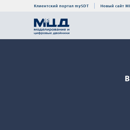
Клиентский портал mySDT
Новый сайт М
В