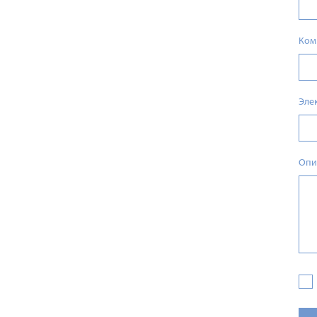
Ком
Эле
Опи