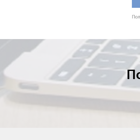
Пол
П