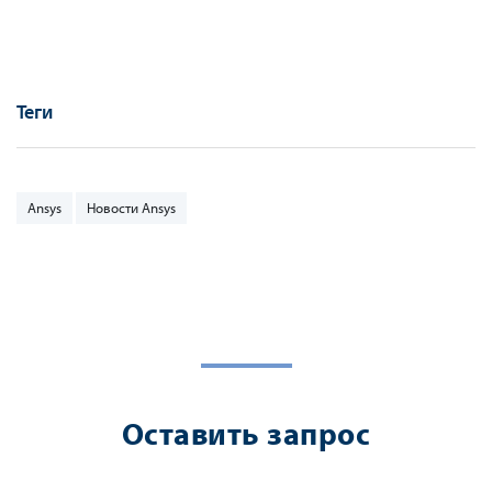
поколения с функцией прогнозирования
29 ноября, 2021
Теги
Ansys
Новости Ansys
Оставить запрос