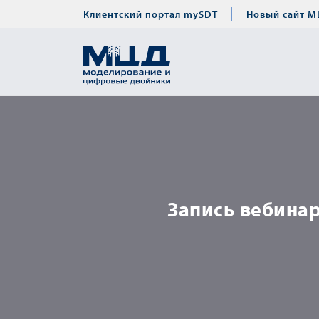
Клиентский портал mySDT
Новый сайт М
Запись вебина