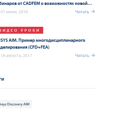
бинаров от CADFEM о возможностях новой
рсии
01 июня, 2018
Читать
ВИДЕО УРОКИ
SYS AIM. Пример многодисциплинарного
делирования (СFD+FEA)
18 августа, 2017
Читать
ги
nsys Discovery AIM