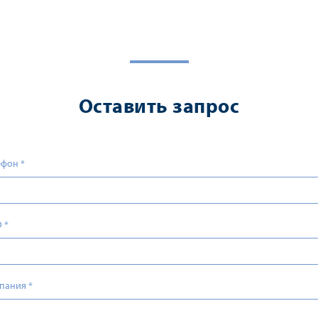
Оставить запрос
ефон
*
О
*
пания
*