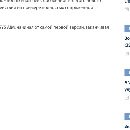
можностях и ключевых особенностях этого нового
Di
 действии на примере полностью сопряженной
ре
YS AIM, начиная от самой первой версии, заканчивая
Во
CI
ру
AN
ул
Зн