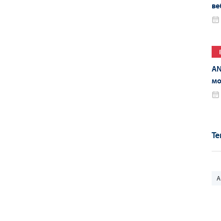
ве
ве
AN
мо
Те
A