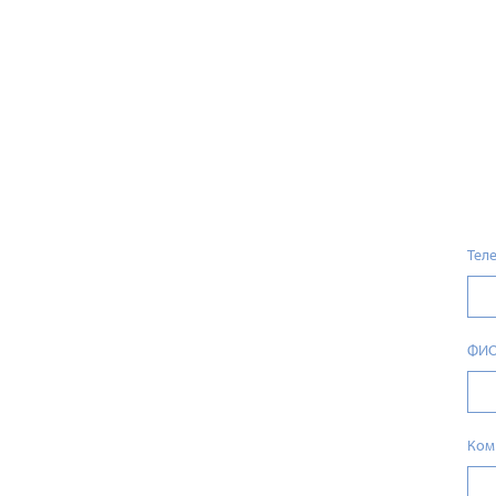
Тел
ФИ
Ком