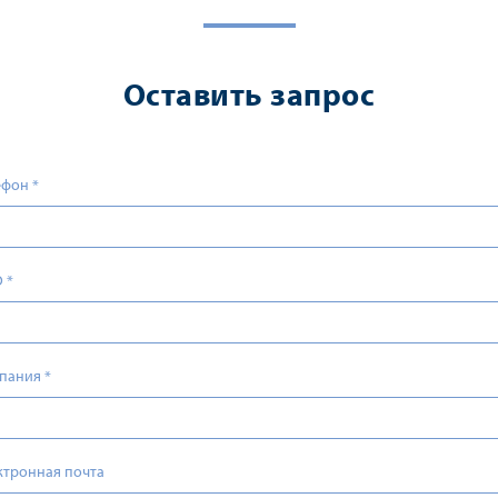
Оставить запрос
ефон
*
О
*
пания
*
ктронная почта