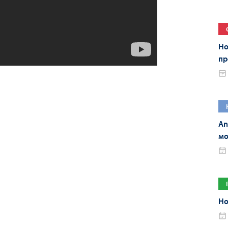
Но
пр
An
мо
An
Но