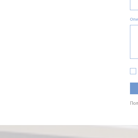
Опи
Пол