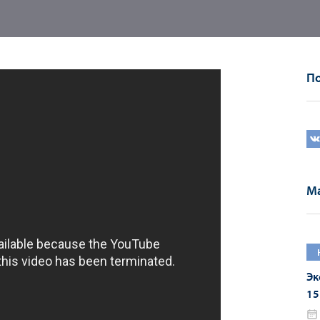
По
Ма
Эк
15
20