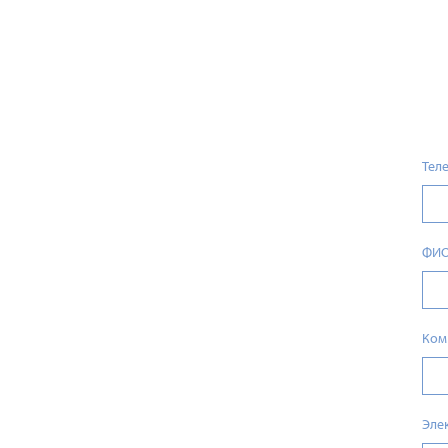
Тел
ФИ
Ком
Эле