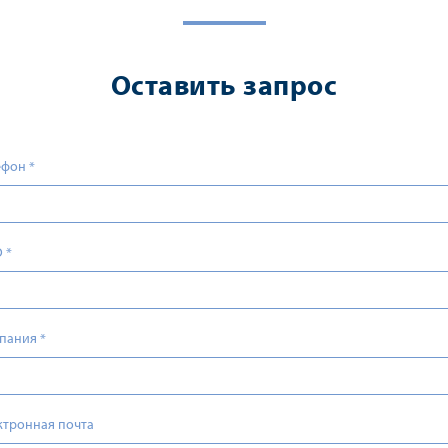
Оставить запрос
ефон
*
О
*
пания
*
ктронная почта