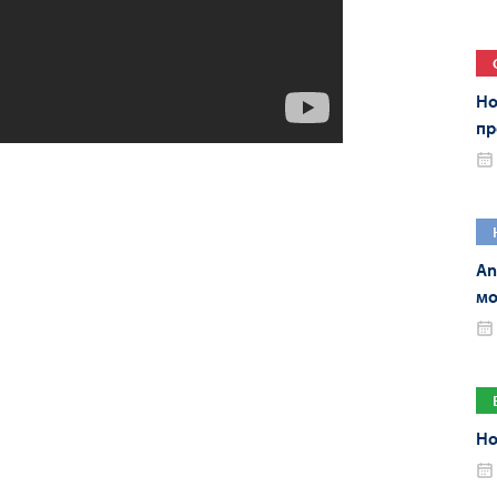
Но
пр
An
мо
An
Но