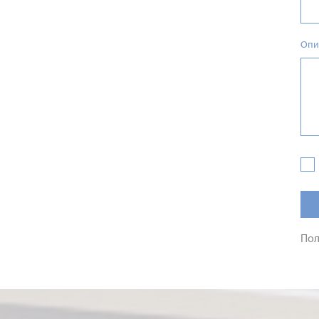
Опи
Пол