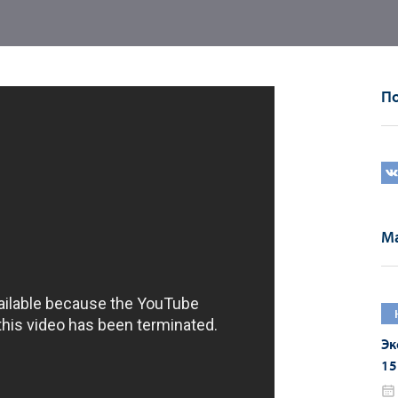
По
Ма
Эк
15
20