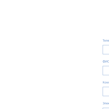
Тел
ФИ
Ком
Эле