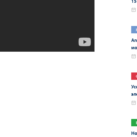
15
20
An
мо
An
Ус
эл
An
Но