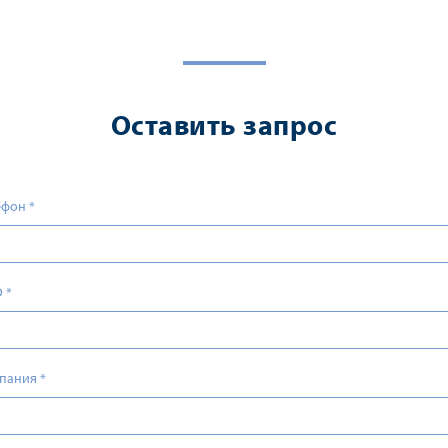
Оставить запрос
ефон
*
О
*
пания
*