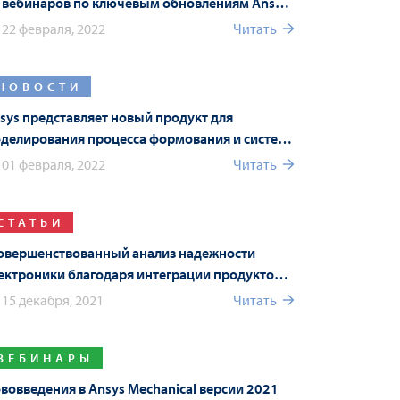
 вебинаров по ключевым обновлениям Ansys
22 R1 в рамках Форума Ansys
22 февраля, 2022
Читать
НОВОСТИ
sys представляет новый продукт для
делирования процесса формования и систему
sys Connect в новой версии Ansys 2022 R1
01 февраля, 2022
Читать
СТАТЬИ
овершенствованный анализ надежности
ектроники благодаря интеграции продуктов
sys
15 декабря, 2021
Читать
ВЕБИНАРЫ
вовведения в Ansys Mechanical версии 2021