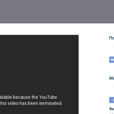
По
Ма
Эк