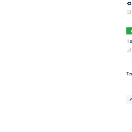
R2
Но
Те
М