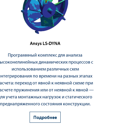
Ansys LS-DYNA
Программный комплекс для анализа
ысоконелинейных динамических процессов с
использованием различных схем
интегрирования по времени на разных этапах
асчета: переход от явной к неявной схеме при
асчете пружинения или от неявной к явной —
для учета монтажных нагрузок и статического
преднапряженного состояния конструкции.
Подробнее