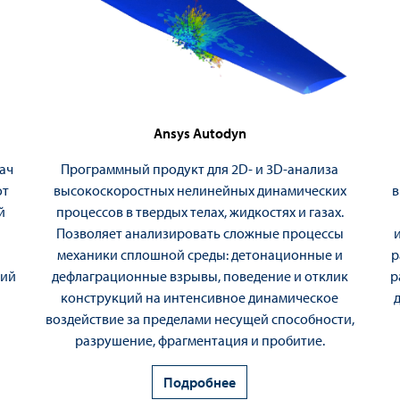
Ansys Autodyn
ач
Программный продукт для 2D- и 3D-анализа
от
высокоскоростных нелинейных динамических
в
й
процессов в твердых телах, жидкостях и газах.
Позволяет анализировать сложные процессы
механики сплошной среды: детонационные и
р
вий
дефлаграционные взрывы, поведение и отклик
р
конструкций на интенсивное динамическое
воздействие за пределами несущей способности,
разрушение, фрагментация и пробитие.
Подробнее