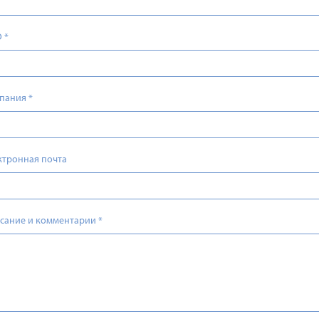
О
*
пания
*
ктронная почта
сание и комментарии
*