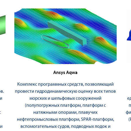
Ansys Aqwa
Комплекс программных средств, позволяющий
в.
провести гидродинамическую оценку всех типов
ми
морских и шельфовых сооружений
е
(полупогружных платформ, платформ с
п
с
натяжными опорами, плавучих
фи
нефтепромысловых платформ, SPAR-платформ,
(
 и
вспомогательных судов, подводных лодок и