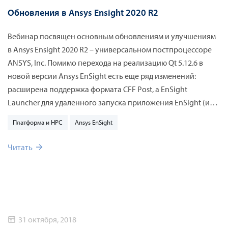
Обновления в Ansys Ensight 2020 R2
Вебинар посвящен основным обновлениям и улучшениям
в Ansys Ensight 2020 R2 – универсальном постпроцессоре
ANSYS, Inc. Помимо перехода на реализацию Qt 5.12.6 в
новой версии Ansys EnSight есть еще ряд изменений:
расширена поддержка формата CFF Post, а EnSight
Launcher для удаленного запуска приложения EnSight (или
нескольких сервисов в режиме SoS) теперь доступен в
Платформа и HPC
Ansys EnSight
меню «Пуск» операционной системы. Для утилиты JT Export
в EnSight больше не требуется лицензия для конвертации
Читать
результатов EnSight в формат JT Open. Множество
изменения коснулись удобства использования и
графического интерфейса Ansys Ensight. Об этих и других
улучшениях более подробно расскажут специалисты
«КАДФЕМ Си-Ай-Эс» в ходе вебинара по обновлениям
31 октября, 2018
Ansys Ensight 2020 R2.