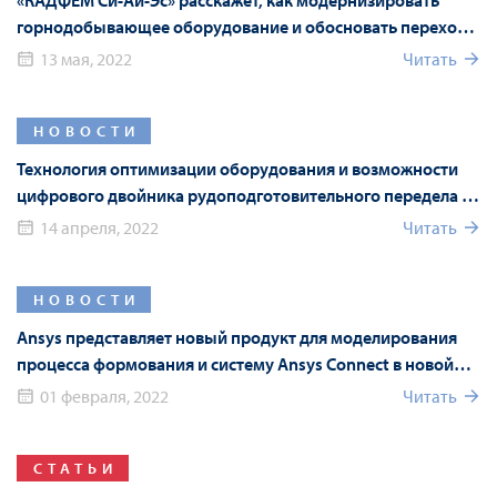
«КАДФЕМ Си-Ай-Эс» расскажет, как модернизировать
горнодобывающее оборудование и обосновать переход
на российские аналоги с помощью численного
13 мая, 2022
Читать
моделирования
НОВОСТИ
Технология оптимизации оборудования и возможности
цифрового двойника рудоподготовительного передела на
Mining World Russia 2022
14 апреля, 2022
Читать
НОВОСТИ
Ansys представляет новый продукт для моделирования
процесса формования и систему Ansys Connect в новой
версии Ansys 2022 R1
01 февраля, 2022
Читать
СТАТЬИ