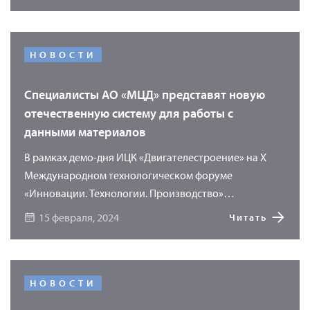
НОВОСТИ
Специалисты АО «МЦД» представят новую
отечественную систему для работы с
данными материалов
В рамках демо-дня ИЦК «Двигателестроение» на X
Международном технологическом форуме
«Инновации. Технологии. Производство»
специалисты компании «Моделирование и
15 февраля, 2024
Читать
цифровые двойники» (АО «МЦД») продемонстрируют
возможности программного продукта «УМКА»
(Универсального Методического Комплекса
Актуальных материалов) для хранения и обработки
НОВОСТИ
основной информации о материалах. Использование