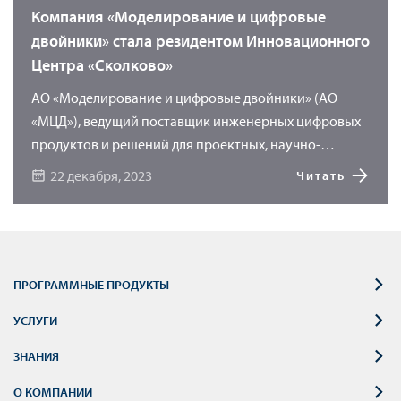
программы «УМКА» позволяет перейти на новый
Компания «Моделирование и цифровые
уровень сквозного проектирования, где точкой
двойники» стала резидентом Инновационного
начала проектирования является материал.
Центра «Сколково»
АО «Моделирование и цифровые двойники» (АО
«МЦД»), ведущий поставщик инженерных цифровых
продуктов и решений для проектных, научно-
исследовательских и производственных
22 декабря, 2023
Читать
предприятий, получила статус резидента «Сколково».
ПРОГРАММНЫЕ ПРОДУКТЫ
УСЛУГИ
ЗНАНИЯ
О КОМПАНИИ