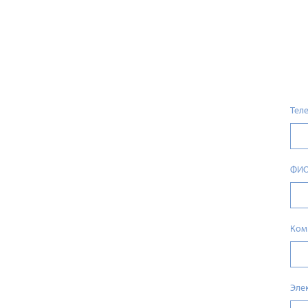
Тел
ФИ
Ком
Эле