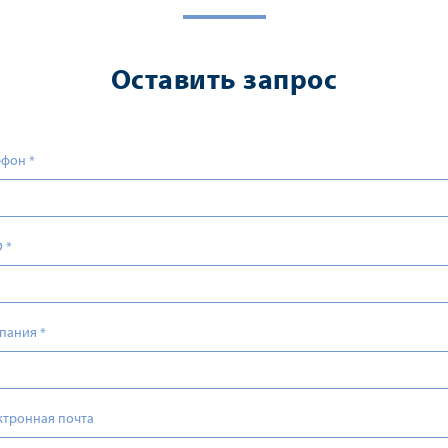
Оставить запрос
ефон
*
О
*
пания
*
ктронная почта