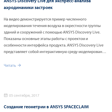
ANSYS Discovery Live для экспресс-анализа
аэродинамики застроек
На видео демонстрируется пример численного
моделирования течения воздуха в окрестности группы
зданий и сооружений с помощью ANSYS Discovery Live.
Показаны основные этапы работы с проектом и
особенности интерфейса продукта. ANSYS Discovery Live
представляет собой интерактивную среду моделирования
в реальном времени для экспресс-анализа
технологических решений.
Читать
05 сентября, 2017
Создание геометрии в ANSYS SPACECLAIM