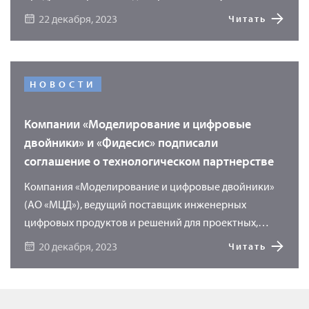
исследовательских и производственных
22 декабря, 2023
Читать
предприятий, получила статус резидента «Сколково».
НОВОСТИ
Компании «Моделирование и цифровые
двойники» и «Фидесис» подписали
соглашение о технологическом партнерстве
Компания «Моделирование и цифровые двойники»
(АО «МЦД»), ведущий поставщик инженерных
цифровых продуктов и решений для проектных,
научно-исследовательских и производственных
20 декабря, 2023
Читать
предприятий, и ООО «ФИДЕСИС», разработчик
программного обеспечения CAE Fidesys, заключили
соглашение о технологическом партнерстве.