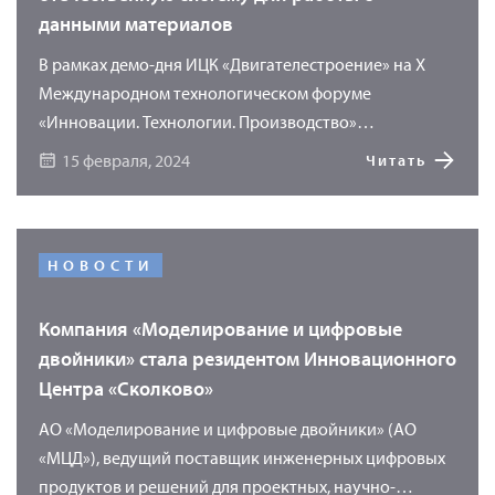
данными материалов
В рамках демо-дня ИЦК «Двигателестроение» на X
Международном технологическом форуме
«Инновации. Технологии. Производство»
специалисты компании «Моделирование и
15 февраля, 2024
Читать
цифровые двойники» (АО «МЦД») продемонстрируют
возможности программного продукта «УМКА»
(Универсального Методического Комплекса
Актуальных материалов) для хранения и обработки
НОВОСТИ
основной информации о материалах. Использование
программы «УМКА» позволяет перейти на новый
Компания «Моделирование и цифровые
уровень сквозного проектирования, где точкой
двойники» стала резидентом Инновационного
начала проектирования является материал.
Центра «Сколково»
АО «Моделирование и цифровые двойники» (АО
«МЦД»), ведущий поставщик инженерных цифровых
продуктов и решений для проектных, научно-