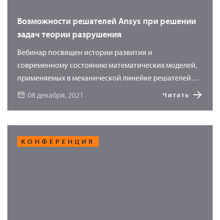
Возможности решателей Ansys при решении
задач теории разрушения
Вебинар посвящен истории развития и
современному состоянию математических моделей,
применяемых в механической линейке решателей
Ansys. Вы узнаете о подходах к решению задач
08 декабря, 2021
Читать
линейной теории разрушения, связанных с ростом
трещин. Современные возможности вычислительных
кодов Ansys позволяют успешно решать и задачи
нелинейной теории разрушения, когда нельзя
КОНФЕРЕНЦИЯ
пренебречь физической или геометрической
нелинейностью, а нагрузки на конструкцию могут
быть динамическими. Моделирование процессов
разрушения будет рассмотрено как на примере
традиционного метода конечных элементов с
адаптивными сетками, так и с использованием более