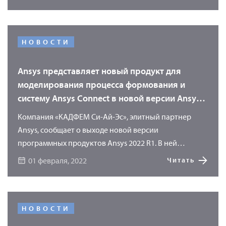
программных продуктов Ansys, а также новым
тенденциям в области компьютерного инженерного
анализа (CAE) и системного моделирования. Форум
объединит на одной площадке руководителей и
НОВОСТИ
технических специалистов, а также представителей
академических кругов из различных отраслей
Ansys представляет новый продукт для
промышленности.
моделирования процесса формования и
систему Ansys Connect в новой версии Ansys
2022 R1
Компания «КАДФЕМ Си-Ай-Эс», элитный партнер
Ansys, сообщает о выходе новой версии
программных продуктов Ansys 2022 R1. В ней
представлен ряд крупных обновлений – начиная от
01 февраля, 2022
Читать
нового программного продукта Ansys Forming и
системы Ansys Connect, заменившей Ansys Platform, и
заканчивая многочисленными
усовершенствованиями, обновлениями и новыми
НОВОСТИ
функциями, появившимися в существующих