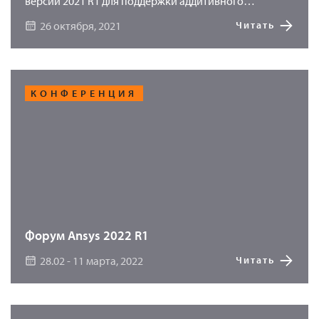
версии 2021 R1 для поддержки аддитивного
производства, а также расширению сферы его
26 октября, 2021
Читать
применения и переносу бета-возможностей в
основной релиз.
КОНФЕРЕНЦИЯ
Форум Ansys 2022 R1
28.02 - 11 марта, 2022
Читать