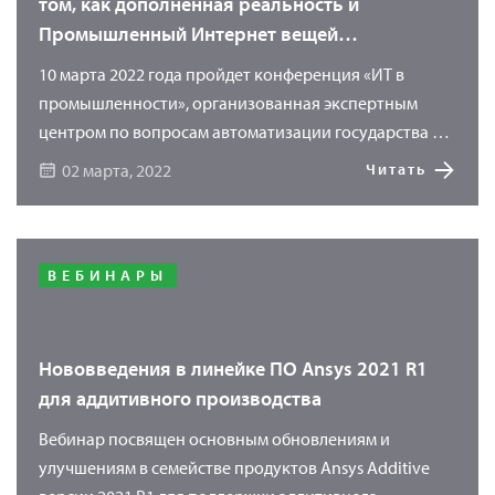
том, как дополненная реальность и
Промышленный Интернет вещей
оптимизируют процессы ТОиР
10 марта 2022 года пройдет конференция «ИТ в
промышленности», организованная экспертным
центром по вопросам автоматизации государства и
бизнеса в России TAdviser. Мероприятие будет
02 марта, 2022
Читать
посвящено разным аспектам цифровизации
российской промышленности – от особенностей
цифровой трансформации предприятий до роли
математического моделирования и цифровых
ВЕБИНАРЫ
двойников промышленной продукции и
производственных процессов. Среди участников
мероприятия – эксперты «КАДФЕМ Си-Ай-Эс». Они
Нововведения в линейке ПО Ansys 2021 R1
расскажут о возможностях ServiceVizor – системы для
для аддитивного производства
оптимизации процессов ТОиР на основе
Вебинар посвящен основным обновлениям и
Промышленного Интернета вещей (IIoT) и
улучшениям в семействе продуктов Ansys Additive
дополненной реальности (AR).