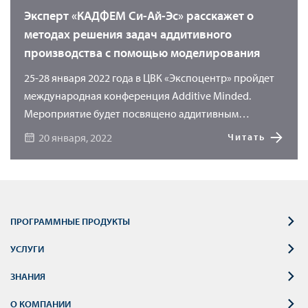
решениях.
Эксперт «КАДФЕМ Си-Ай-Эс» расскажет о
методах решения задач аддитивного
производства с помощью моделирования
25-28 января 2022 года в ЦВК «Экспоцентр» пройдет
международная конференция Additive Minded.
Мероприятие будет посвящено аддитивным
технологиям в промышленности и состоится в
20 января, 2022
Читать
рамках выставки «Интерпластика». Отличительной
чертой Additive Minded является акцент на
прикладную науку, коммерцию и дебаты экспертов.
Среди участников – Денис Кондратьев, руководитель
направления Аддитивное производство, АО
ПРОГРАММНЫЕ ПРОДУКТЫ
«КАДФЕМ Си-Ай-Эс». Эксперт продемонстрирует, как
УСЛУГИ
решать задачи 3D-печати с помощью возможностей
Ansys.
ЗНАНИЯ
О КОМПАНИИ