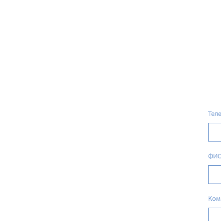
Тел
ФИ
Ком