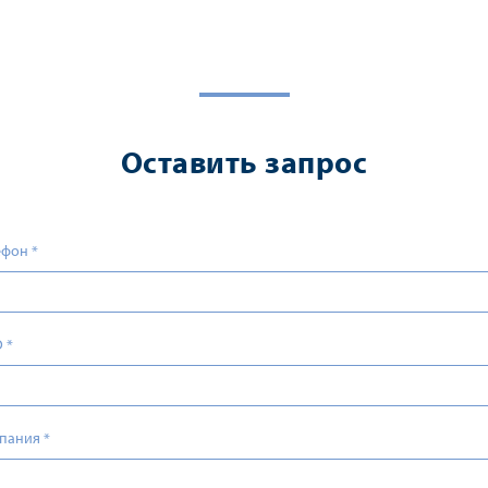
Оставить запрос
ефон
*
О
*
пания
*