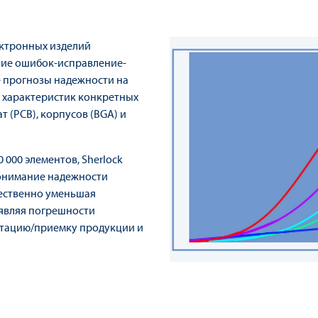
ектронных изделий
ние ошибок-исправление-
ые прогнозы надежности на
м характеристик конкретных
т (PCB), корпусов (BGA) и
000 элементов, Sherlock
понимание надежности
щественно уменьшая
ыявляя погрешности
стацию/приемку продукции и