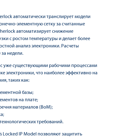
erlock автоматически транслирует модели
онечно-элементную сетку за считанные
Sherlock автоматизирует снижение
зки с ростом температуры и делает более
остной анализ электроники. Расчеты
 за недели.
ся с уже существующими рабочими процессами
ке электроники, что наиболее эффективно на
я, таких как:
ементной базы;
ментов на плате;
речня материалов (BoM);
а;
технологических требований.
’s Locked IP Model позволяют защитить