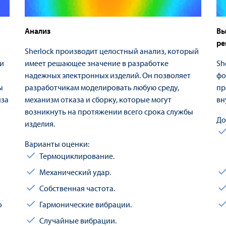
Анализ
Вы
ре
Sherlock производит целостный анализ, который
ки
имеет решающее значение в разработке
Sh
надежных электронных изделий. Он позволяет
фо
ы
разработчикам моделировать любую среду,
пр
иза
механизм отказа и сборку, которые могут
вн
возникнуть на протяжении всего срока службы
До
изделия.
Варианты оценки:
Термоциклирование.
Механический удар.
Собственная частота.
о
Гармонические вибрации.
Случайные вибрации.