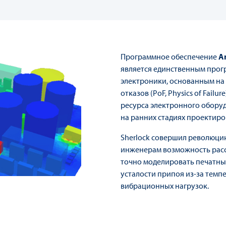
Программное обеспечение
A
является единственным про
электроники, основанным на
отказов (PoF, Physics of Fail
ресурса электронного оборуд
на ранних стадиях проектиро
Sherlock совершил революцию
инженерам возможность расс
точно моделировать печатны
усталости припоя из-за темп
вибрационных нагрузок.