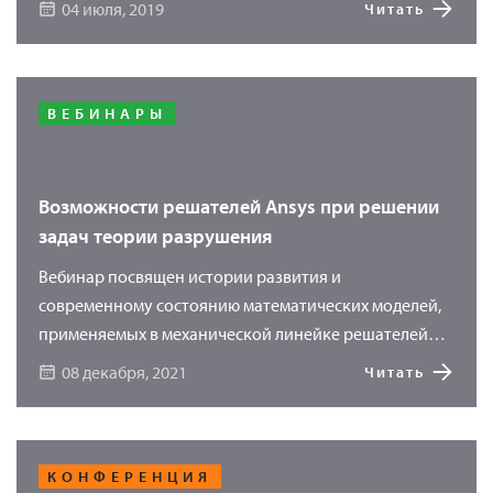
04 июля, 2019
Читать
ВЕБИНАРЫ
Возможности решателей Ansys при решении
задач теории разрушения
Вебинар посвящен истории развития и
современному состоянию математических моделей,
применяемых в механической линейке решателей
Ansys. Вы узнаете о подходах к решению задач
08 декабря, 2021
Читать
линейной теории разрушения, связанных с ростом
трещин. Современные возможности вычислительных
кодов Ansys позволяют успешно решать и задачи
нелинейной теории разрушения, когда нельзя
КОНФЕРЕНЦИЯ