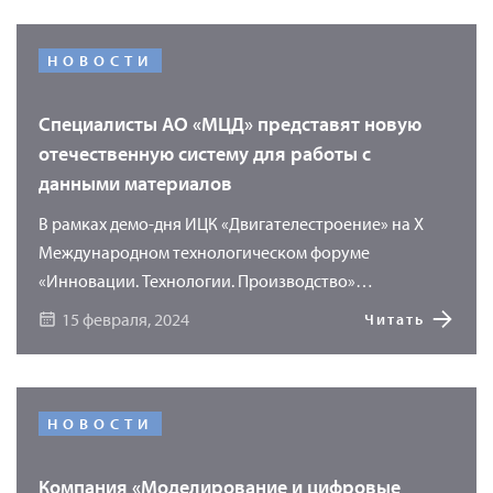
НОВОСТИ
Специалисты АО «МЦД» представят новую
отечественную систему для работы с
данными материалов
В рамках демо-дня ИЦК «Двигателестроение» на X
Международном технологическом форуме
«Инновации. Технологии. Производство»
специалисты компании «Моделирование и
15 февраля, 2024
Читать
цифровые двойники» (АО «МЦД») продемонстрируют
возможности программного продукта «УМКА»
(Универсального Методического Комплекса
Актуальных материалов) для хранения и обработки
НОВОСТИ
основной информации о материалах. Использование
программы «УМКА» позволяет перейти на новый
Компания «Моделирование и цифровые