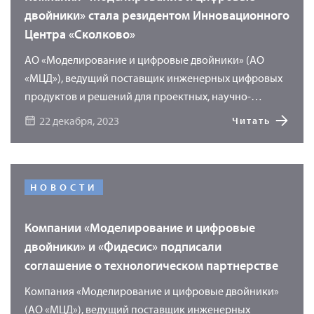
уровень сквозного проектирования, где точкой
двойники» стала резидентом Инновационного
начала проектирования является материал.
Центра «Сколково»
АО «Моделирование и цифровые двойники» (АО
«МЦД»), ведущий поставщик инженерных цифровых
продуктов и решений для проектных, научно-
исследовательских и производственных
22 декабря, 2023
Читать
предприятий, получила статус резидента «Сколково».
НОВОСТИ
Компании «Моделирование и цифровые
двойники» и «Фидесис» подписали
соглашение о технологическом партнерстве
Компания «Моделирование и цифровые двойники»
(АО «МЦД»), ведущий поставщик инженерных