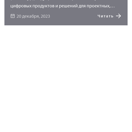
цифровых продуктов и решений для проектных,
научно-исследовательских и производственных
20 декабря, 2023
Читать
предприятий, и ООО «ФИДЕСИС», разработчик
программного обеспечения CAE Fidesys, заключили
соглашение о технологическом партнерстве.