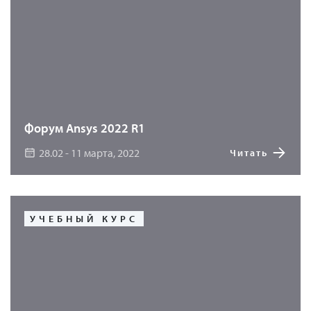
пренебречь физической или геометрической
нелинейностью, а нагрузки на конструкцию могут
быть динамическими. Моделирование процессов
разрушения будет рассмотрено как на примере
традиционного метода конечных элементов с
адаптивными сетками, так и с использованием более
наукоемких сеточных (XFEM, Preidynamic) и
Форум Ansys 2022 R1
бессеточных (SPG) методов.
28.02 - 11 марта, 2022
Читать
УЧЕБНЫЙ КУРС