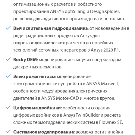
оптимизационных расчетов и робастного
проектирования ANSYS optiSLang и DesignXplorer,
решения для аддитивного производства и не только.
Вычислительная гидродинамика
: от нововведений в
ряде традиционных продуктов Ansys для
гидрогазодинамических расчетов до новейших
технологий сеточных генераторов в Ansys 2020 R1.
Rocky DEM
: моделирование сыпучих сред методом
дискретных элементов.
Электромагнетизм
: моделирование
электромеханических устройств в ANSYS Maxwell,
особенности моделирования электрических
двигателей в ANSYS Motor-CAD и многое другое.
Цифровые
двойники
: особенности создания
цифровых двойников в Ansys TwinBuilder и расчета
сложных термогидравлических систем в Flownex SE.
Системное
моделирование
: возможности линейки