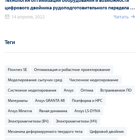
Технология оптимизации оборудования и возможности
цифрового двойника рудоподготовительного передела на
Mining World Russia 2022
14 апреля, 2022
Читать
Теги
Flownex SE
Оптимизация и робастное проектирование
Моделирование сыпучих сред
Численное моделирование
Системное моделирование
Ansys
Оптика
Встраиваемое ПО
Материалы
Ansys GRANTA MI
Платформа и HPC
Ansys Minerva
Явная динамика
Ansys LS-DYNA
Электромагнетизм (ВЧ)
Электромагнетизм (НЧ)
Механика деформируемого твердого тела
Цифровой двойник