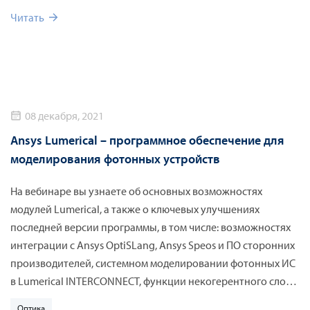
Читать
08 декабря, 2021
Ansys Lumerical – программное обеспечение для
моделирования фотонных устройств
На вебинаре вы узнаете об основных возможностях
модулей Lumerical, а также о ключевых улучшениях
последней версии программы, в том числе: возможностях
интеграции с Ansys OptiSLang, Ansys Speos и ПО сторонних
производителей, системном моделировании фотонных ИС
в Lumerical INTERCONNECT, функции некогерентного слоя
Lumerical STACK, моделировании DFB, DBR и других типов
Оптика