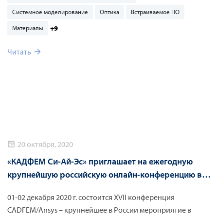
прорывных технологиях Индустрии 4.0 и увидят
Системное моделирование
Оптика
Встраиваемое ПО
конкретные примеры цифровой трансформации
российских и международных промышленных
+9
Материалы
предприятий.
Читать
20 октября, 2020
«КАДФЕМ Си-Ай-Эс» приглашает на ежегодную
крупнейшую российскую онлайн-конференцию в
области применения систем инженерного анализа
01-02 декабря 2020 г. состоится XVII конференция
и численного моделирования
CADFEM/Ansys – крупнейшее в России мероприятие в