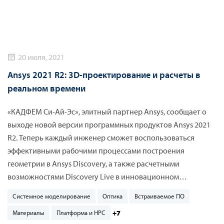
20 июля, 2021
Ansys 2021 R2: 3D-проектирование и расчеты в
реальном времени
«КАДФЕМ Си-Ай-Эс», элитный партнер Ansys, сообщает о
выходе новой версии программных продуктов Ansys 2021
R2. Теперь каждый инженер сможет воспользоваться
эффективными рабочими процессами построения
геометрии в Ansys Discovery, а также расчетными
возможностями Discovery Live в инновационном
пользовательском интерфейсе. Ассоциативная связь с
Системное моделирование
Оптика
Встраиваемое ПО
CAD-системами, отслеживание истории изменения и
+7
Материалы
Платформа и HPC
возможность организации связи с проектом Ansys