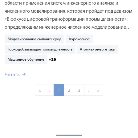
области применения систем инженерного анализа и
численного моделирования, которая пройдет под девизом
«В фокусе цифровой трансформации промышленности»,
определяющим инженерное численное моделирование
как ключевую технологию и путь к цифровой
Моделирование сыпучих сред
Аэрокосмос
трансформации и созданию цифровых двойников.
Горнодобывающая промышленность
Атомная энергетика
+29
Машинное обучение
Читать
«
‹
1
2
3
›
»