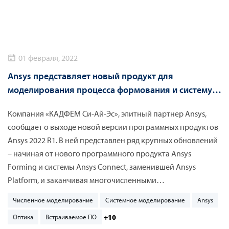
01 февраля, 2022
Ansys представляет новый продукт для
моделирования процесса формования и систему
Ansys Connect в новой версии Ansys 2022 R1
Компания «КАДФЕМ Си-Ай-Эс», элитный партнер Ansys,
сообщает о выходе новой версии программных продуктов
Ansys 2022 R1. В ней представлен ряд крупных обновлений
– начиная от нового программного продукта Ansys
Forming и системы Ansys Connect, заменившей Ansys
Platform, и заканчивая многочисленными
усовершенствованиями, обновлениями и новыми
Численное моделирование
Системное моделирование
Ansys
функциями, появившимися в существующих решениях.
+10
Оптика
Встраиваемое ПО