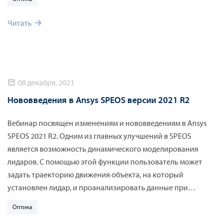
лазеров в Lumerical MQW, улучшении генерации системных
моделей в Lumerical CML Compiler.
Читать
08 декабря, 2021
Нововведения в Ansys SPEOS версии 2021 R2
Вебинар посвящен изменениям и нововведениям в Ansys
SPEOS 2021 R2. Одним из главных улучшений в SPEOS
является возможность динамического моделирования
лидаров. С помощью этой функции пользователь может
задать траекторию движения объекта, на который
установлен лидар, и проанализировать данные при
различных сценариях движения. Также рассмотрены
Оптика
новые функции интерфейса, которые упрощают работу с