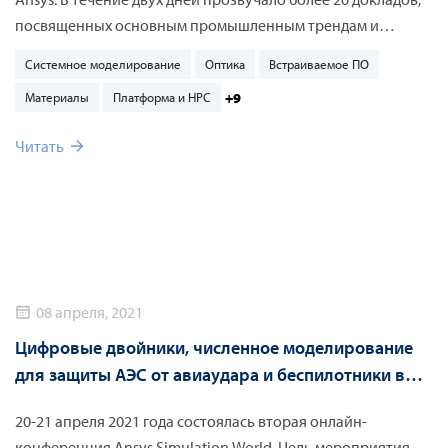
посвященных основным промышленным трендам и
технологиям – от композитных материалов и аддитивного
Системное моделирование
Оптика
Встраиваемое ПО
производства до методов создания цифровых двойников,
+9
Материалы
Платформа и HPC
анализа надежности и функциональной безопасности
электронных устройств.
Читать
08 апреля, 2021
Цифровые двойники, численное моделирование
для защиты АЭС от авиаудара и беспилотники в
медицине обсудили на Ansys Simulation World 2021
20-21 апреля 2021 года состоялась вторая онлайн-
конференция Ansys Simulation World. Цель мероприятия –