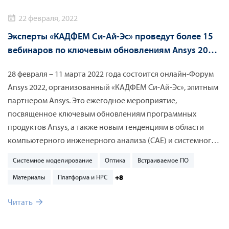
22 февраля, 2022
Эксперты «КАДФЕМ Си-Ай-Эс» проведут более 15
вебинаров по ключевым обновлениям Ansys 2022
R1 в рамках Форума Ansys
28 февраля – 11 марта 2022 года состоится онлайн-Форум
Ansys 2022, организованный «КАДФЕМ Си-Ай-Эс», элитным
партнером Ansys. Это ежегодное мероприятие,
посвященное ключевым обновлениям программных
продуктов Ansys, а также новым тенденциям в области
компьютерного инженерного анализа (CAE) и системного
моделирования. Форум объединит на одной площадке
Системное моделирование
Оптика
Встраиваемое ПО
руководителей и технических специалистов, а также
+8
Материалы
Платформа и HPC
представителей академических кругов из различных
отраслей промышленности.
Читать