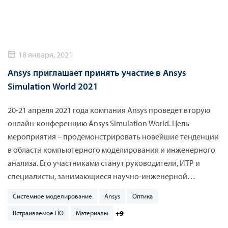
18 января, 2021
Ansys приглашает принять участие в Ansys
Simulation World 2021
20-21 апреля 2021 года компания Ansys проведет вторую
онлайн-конференцию Ansys Simulation World. Цель
мероприятия – продемонстрировать новейшие тенденции
в области компьютерного моделирования и инженерного
анализа. Его участниками станут руководители, ИТР и
специалисты, занимающиеся научно-инженерной
деятельностью на промышленных предприятиях разных
Системное моделирование
Ansys
Оптика
производственных отраслей. В 2020 году в конференции
+9
Встраиваемое ПО
Материалы
приняли участие 54 000 профессионалов со всего мира.