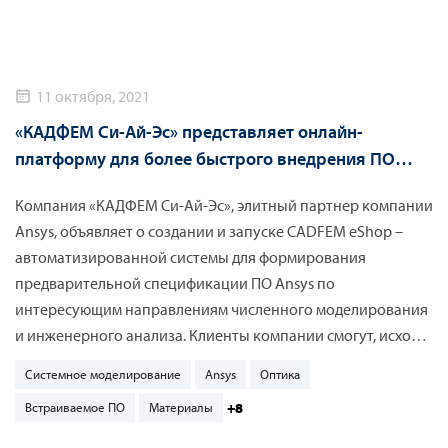
11 октября, 2021
«КАДФЕМ Си-Ай-Эс» представляет онлайн-
платформу для более быстрого внедрения ПО
Ansys
Компания «КАДФЕМ Си-Ай-Эс», элитный партнер компании
Ansys, объявляет о создании и запуске CADFEM eShop –
автоматизированной системы для формирования
предварительной спецификации ПО Ansys по
интересующим направлениям численного моделирования
и инженерного анализа. Клиенты компании смогут, исходя
из стоящих перед ними задач, самостоятельно
Системное моделирование
Ansys
Оптика
сформировать предварительный заказ, который в
+8
Встраиваемое ПО
Материалы
дальнейшем будет передан менеджеру. Это позволит
ускорить процесс приобретения программных продуктов