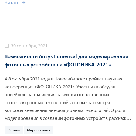
Читать
Ansys, включая дополнительные продукты для
высокопроизводительных вычислений (HPC) и
оптимизации, а также учебные курсы от экспертов
«КАДФЕМ Си-Ай-Эс».
30 сентября, 2021
Возможности Ansys Lumerical для моделирования
фотонных устройств на «ФОТОНИКА-2021»
4-8 октября 2021 года в Новосибирске пройдет научная
конференция «ФОТОНИКА-2021». Участники обсудят
новейшие направления развития отечественных
фотоэлектронных технологий, а также рассмотрят
вопросы внедрения инновационных технологий. О роли
моделирования в создании фотонных устройств расскажет
эксперт АО «КАДФЕМ Си-Ай-Эс».
Оптика
Мероприятия