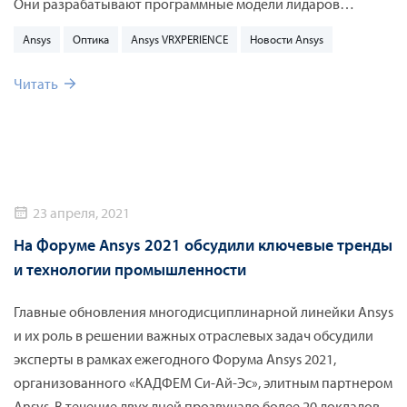
Они разрабатывают программные модели лидаров
следующего поколения, чтобы предоставить улучшенные
Ansys
Оптика
Ansys VRXPERIENCE
Новости Ansys
возможности определения опасностей для
высокотехнологичных комплексов автопилотирования.
Читать
Это сотрудничество позволит интегрировать лидары
Velodyne в виртуальный набор датчиков Ansys. В
результате это обеспечит наиболее высокие показатели
безопасности вождения.
23 апреля, 2021
На Форуме Ansys 2021 обсудили ключевые тренды
и технологии промышленности
Главные обновления многодисциплинарной линейки Ansys
и их роль в решении важных отраслевых задач обсудили
эксперты в рамках ежегодного Форума Ansys 2021,
организованного «КАДФЕМ Си-Ай-Эс», элитным партнером
Ansys. В течение двух дней прозвучало более 20 докладов,