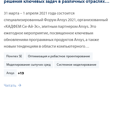
решения ключевых задач в различных отраслях
промышленности
31 марта – 1 апреля 2021 года состоится
специализированный Форум Ansys 2021, организованный
«КАДФЕМ Си-Ай-Эс», элитным партнером Ansys. Это
ежегодное мероприятие, посвященное ключевым
обновлениям программных продуктов Ansys, а также
новым тенденциям в области компьютерного
инженерного анализа (CAE) и системного моделирования.
Flownex SE
Оптимизация и робастное проектирование
Форум объединит на одной площадке руководителей и
Моделирование сыпучих сред
Системное моделирование
технических специалистов, а также представителей
академических кругов из различных отраслей
+13
Ansys
промышленности – авиастроения, ракетно-космической
Читать
техники, двигателестроения, атомной энергетики,
наземного транспорта, нефтегазовой отрасли и ТЭК,
металлургии, горнодобывающая отрасли и электроники. В
этом году Форум состоится в онлайн-формате.