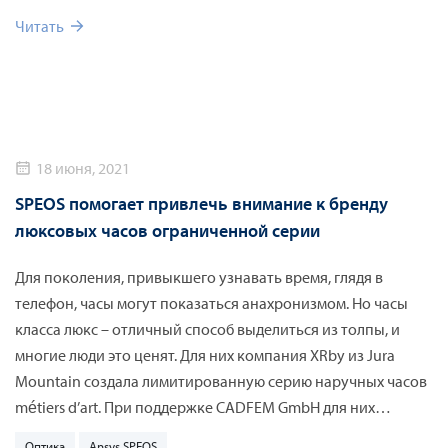
Workbench позволит Ansys Discovery дополнить любой
Читать
сторонний инструмент и расчетный процесс в Ansys.
18 июня, 2021
SPEOS помогает привлечь внимание к бренду
люксовых часов ограниченной серии
Для поколения, привыкшего узнавать время, глядя в
телефон, часы могут показаться анахронизмом. Но часы
класса люкс – отличный способ выделиться из толпы, и
многие люди это ценят. Для них компания XRby из Jura
Mountain создала лимитированную серию наручных часов
métiers d’art. При поддержке CADFEM GmbH для них
разработали стекло, используя Ansys SPEOS для
Оптика
Ansys SPEOS