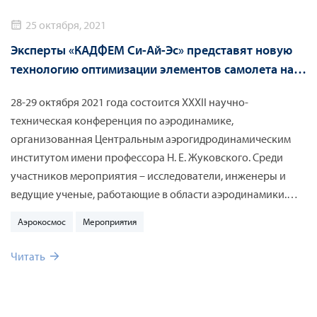
25 октября, 2021
Эксперты «КАДФЕМ Си-Ай-Эс» представят новую
технологию оптимизации элементов самолета на
конференции ЦАГИ
28-29 октября 2021 года состоится XXXII научно-
техническая конференция по аэродинамике,
организованная Центральным аэрогидродинамическим
институтом имени профессора Н. Е. Жуковского. Среди
участников мероприятия – исследователи, инженеры и
ведущие ученые, работающие в области аэродинамики.
Они обсудят перспективы развития отрасли и обменяются
Аэрокосмос
Мероприятия
передовым опытом. В рамках конференции эксперты
«КАДФЕМ Си-Ай-Эс» расскажут о возможностях
Читать
аэродинамической оптимизации и ее роли в различных
областях авиакосмической отрасли.