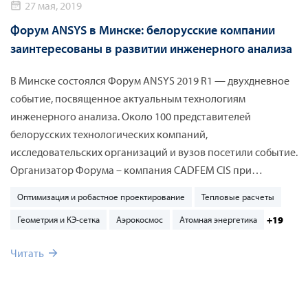
27 мая, 2019
Форум ANSYS в Минске: белорусские компании
заинтересованы в развитии инженерного анализа
В Минске состоялся Форум ANSYS 2019 R1 — двухдневное
событие, посвященное актуальным технологиям
инженерного анализа. Около 100 представителей
белорусских технологических компаний,
исследовательских организаций и вузов посетили событие.
Организатор Форума – компания CADFEM CIS при
поддержке Объединенного института машиностроения
Оптимизация и робастное проектирование
Тепловые расчеты
Национальной академии наук Беларуси. В первый день
+19
Геометрия и КЭ-сетка
Аэрокосмос
Атомная энергетика
Форума участники посетили доклады, посвященные
флагманским решениям ANSYS, Flownex, Motor-CAD и
Читать
Rocky DEM. Во второй день в формате мастер-классов
специалисты CADFEM CIS провели живую демонстрацию
работы программного обеспечения при решении типовых