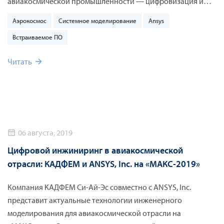
авиакосмической промышленности — цифровизация и
роботизация авиакосмоса, развитие отрасли разработки
Аэрокосмос
Системное моделирование
Ansys
беспилотных летательных аппаратов, создание «умных»
Встраиваемое ПО
самолётов при помощи интернета вещей, применение
современных композитных материалов и аддитивного
Читать
производства. Большая часть активного развития этих
технологий в отечественной авиакосмической
промышленности невозможна без использования
инженерного моделирования.
06 августа, 2019
Цифровой инжиниринг в авиакосмической
отрасли: КАДФЕМ и ANSYS, Inc. на «МАКС-2019»
Компания КАДФЕМ Си-Ай-Эc совместно с ANSYS, Inc.
представит актуальные технологии инженерного
моделирования для авиакосмической отрасли на