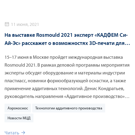
11 июня, 2021
На выставке Rosmould 2021 эксперт «КАДФЕМ Си-
Ай-Эс» расскажет о возможностях 3D-печати для
обеспечения надежной связи в бизнес-джетах
15–17 июня в Москве пройдет международная выставка
Rosmould 2021. В рамках деловой программы мероприятия
эксперты обсудят оборудование и материалы индустрии
пластмасс, новинки формообразующей оснастки, а также
применение аддитивных технологий. Денис Кондратьев,
руководитель направления «Аддитивное производство»
компании «КАДФЕМ Си-Ай-Эс», расскажет о том, как
Аэрокосмос
Технологии аддитивного производства
усовершенствовать элементы авиационной техники и
Новости МЦД
обеспечить надежную связь с помощью топологической
оптимизации и 3D-печати.
Читать