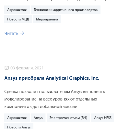
том, как аддитивное производство и топологическая
Аэрокосмос
Технологии аддитивного производства
оптимизация позволяют усовершенствовать элементы
Новости МЦД
Мероприятия
авионики и обеспечить надежную связь, расскажет эксперт
«КАДФЕМ Си-Ай-Эс».
Читать
03 февраля, 2021
Ansys приобрела Analytical Graphics, Inc.
Сделка позволит пользователям Ansys выполнять
моделирование на всех уровнях от отдельных
компонентов до глобальной миссии
Аэрокосмос
Ansys
Электромагнетизм (ВЧ)
Ansys HFSS
Новости Ansys