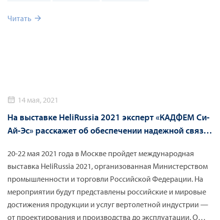
вопросов по актуальным проблемам авиационно-
космической отрасли. Среди них – системы
Читать
автоматического управления, контроля и диагностики,
экономика и внешнеэкономическая деятельность, силовые
и энергетические машины и многое другое.
14 мая, 2021
На выставке HeliRussia 2021 эксперт «КАДФЕМ Си-
Ай-Эс» расскажет об обеспечении надежной связи
в полете с помощью технологий 3D-печати
20-22 мая 2021 года в Москве пройдет международная
выставка HeliRussia 2021, организованная Министерством
промышленности и торговли Российской Федерации. На
мероприятии будут представлены российские и мировые
достижения продукции и услуг вертолетной индустрии —
от проектирования и производства до эксплуатации. О