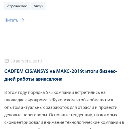
CADFEM CIS/ANSYS, на котором эксперты в течение 6 дней
Аэрокосмос
Ansys
обсуждали с посетителями авиасалона передовые
практики инженерного моделирования в авиакосмосе и
Читать
смежных областях. Среди представленных на стенде
решений акцент был сделан на системное моделирование,
применение цифровых двойников, встроенное ПО, а также
впервые были представлены функции нового продукта в
линейке ANSYS для подбора материалов — ANSYS Granta
30 августа, 2019
CES Selector.
CADFEM CIS/ANSYS на МАКС-2019: итоги бизнес-
дней работы авиасалона
В этом году порядка 575 компаний встретились на
площадке аэродрома в Жуковском, чтобы обменяться
опытом актуальных разработок для отрасли и провести
деловые переговоры. Основные тенденции, на которых
сконцентрировали внимание технологические компании в