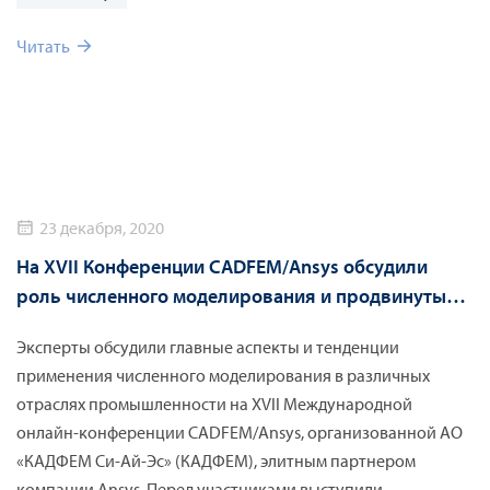
Читать
23 декабря, 2020
На XVII Конференции CADFEM/Ansys обсудили
роль численного моделирования и продвинутых
цифровых технологий в российских
Эксперты обсудили главные аспекты и тенденции
промышленных отраслях
применения численного моделирования в различных
отраслях промышленности на XVII Международной
онлайн-конференции CADFEM/Ansys, организованной АО
«КАДФЕМ Си-Ай-Эс» (КАДФЕМ), элитным партнером
компании Ansys. Перед участниками выступили