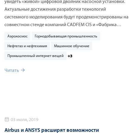
увидеть «живой» цифровой двойник насосной установки.
Актуальные достижения разработки технологий
системного моделирования будут продемонстрированы на
совместном стенде компаний CADFEM CIS и «Фабрика
Цифровой Трансформации». Кроме того, эксперты группы
Аэрокосмос
Горнодобывающая промышленность
компаний познакомят посетителей с решениями ANSYS
Нефтегаз и нефтехимия
Машинное обучение
SCADE для разработки критического встраиваемого ПО и
инженерный инструмент для анализа функциональной
+3
Промышленный интернет вещей
безопасности ANSYS medini analyze, а также всем
Читать
портфолио лучшего в своем классе ПО для численного
моделирования многодисциплинарных процессов –
ANSYS. Представленные технологии актуальны для
авиакосмической отрасли, автомобильной
промышленности, при разработке различного
промышленного оборудования, а также являются
неотъемлемой составляющей индустрии 4.0.
03 июля, 2019
Airbus и ANSYS расширят возможности