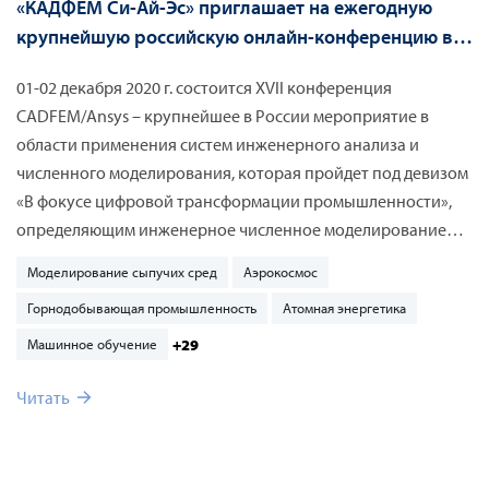
«КАДФЕМ Си-Ай-Эс» приглашает на ежегодную
крупнейшую российскую онлайн-конференцию в
области применения систем инженерного анализа
01-02 декабря 2020 г. состоится XVII конференция
и численного моделирования
CADFEM/Ansys – крупнейшее в России мероприятие в
области применения систем инженерного анализа и
численного моделирования, которая пройдет под девизом
«В фокусе цифровой трансформации промышленности»,
определяющим инженерное численное моделирование
как ключевую технологию и путь к цифровой
Моделирование сыпучих сред
Аэрокосмос
трансформации и созданию цифровых двойников.
Горнодобывающая промышленность
Атомная энергетика
+29
Машинное обучение
Читать