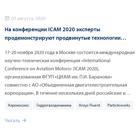
05 августа, 2020
На конференции ICAM 2020 эксперты
продемонстрируют продвинутые технологии
численного моделирования для проектирования
17-20 ноября 2020 года в Москве состоится международная
авиационных двигателей
научно-техническая конференция «International
Conference on Aviation Motors» (ICAM 2020),
организованная ФГУП «ЦИАМ им. П.И. Баранова»
совместно с АО «Объединенная двигателестроительная
корпорация». В течение нескольких дней российские и
зарубежные эксперты в области авиационного
Аэрокосмос
Гидрогазодинамика
Ansys Fluent
Particleworks
двигателестроения обсудят широкий круг вопросов по
актуальным проблемам авиационно-космической отрасли.
Читать
Среди них – новые материалы и технологии, системы
автоматического управления, контроля и диагностики,