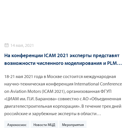
14 мая, 2021
На конференции ICAM 2021 эксперты представят
возможности численного моделирования и PLM
для эффективного проектирования авиационных
18-21 мая 2021 года в Москве состоится международная
двигателей
научно-техническая конференция International Conference
on Aviation Motors (ICAM 2021), организованная ФГУП
«ЦИАМ им. П.И. Баранова» совместно с АО «Объединенная
двигателестроительная корпорация». В течение трех дней
российские и зарубежные эксперты в области
авиационного двигателестроения обсудят широкий круг
Аэрокосмос
Новости МЦД
Мероприятия