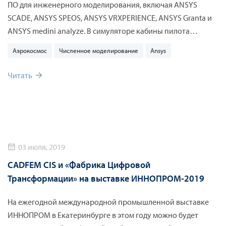
ПО для инженерного моделирования, включая ANSYS
SCADE, ANSYS SPEOS, ANSYS VRXPERIENCE, ANSYS Granta и
ANSYS medini analyze. В симуляторе кабины пилота
будущего ANSYS OPTIS CAVE посетители стенда смогут
Аэрокосмос
Численное моделирование
Ansys
погрузиться в управление живой системной моделью
самолёта и провести тестовый полёт с помощью VR и AR.
Читать
03 июля, 2019
CADFEM CIS и «Фабрика Цифровой
Трансформации» на выставке ИННОПРОМ-2019
На ежегодной международной промышленной выставке
ИННОПРОМ в Екатеринбурге в этом году можно будет