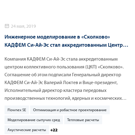
инженерных задач.
24 мая, 2019
Инженерное моделирование в «Сколково»
КАДФЕМ Си-Ай-Эс стал аккредитованным Центром
Коллективного Пользования
Компания КАДФЕМ Си-Ай-Эc стала аккредитованным
центром коллективного пользования (ЦКП) «Сколково».
Соглашение об этом подписали Генеральный директор
КАДФЕМ Си-Ай-Эс Валерий Локтев и Вице-президент,
Исполнительный директор кластера передовых
производственных технологий, ядерных и космических
технологий Алексей Беляков на конференции ЦИПР
Flownex SE
Оптимизация и робастное проектирование
(Цифровая Индустрия Промышленной России) 23 мая 2019
Моделирование сыпучих сред
Тепловые расчеты
г. в Иннополисе (Татарстан).
+22
Акустические расчеты