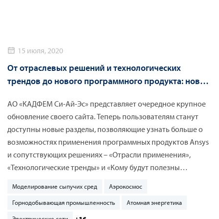
экономика и внешнеэкономическая деятельность, силовые
и энергетические машины и многое другое.
15 июля, 2020
От отраслевых решений и технологических
трендов до нового программного продукта: новые
разделы сайта КАДФЕМ
АО «КАДФЕМ Си-Ай-Эс» представляет очередное крупное
обновление своего сайта. Теперь пользователям станут
доступны новые разделы, позволяющие узнать больше о
возможностях применения программных продуктов Ansys
и сопутствующих решениях – «Отрасли применения»,
«Технологические тренды» и «Кому будут полезны
решения Ansys». Кроме того, один из новых разделов будет
Моделирование сыпучих сред
Аэрокосмос
полностью посвящен Particleworks – новому бессеточному
Горнодобывающая промышленность
Атомная энергетика
CAE-решателю для выполнения сложных расчетов течения
жидкости, который недавно стал доступен в портфолио
+16
Электрические сети