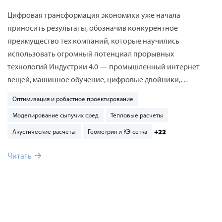
цифровой трансформации
Цифровая трансформация экономики уже начала
приносить результаты, обозначив конкурентное
преимущество тех компаний, которые научились
использовать огромный потенциал прорывных
технологий Индустрии 4.0 — промышленный интернет
вещей, машинное обучение, цифровые двойники,
моделирование, дополненную реальность, как в
Оптимизация и робастное проектирование
производстве, так и при эксплуатации оборудования и
Моделирование сыпучих сред
Тепловые расчеты
промышленных объектов.
+22
Акустические расчеты
Геометрия и КЭ-сетка
Читать