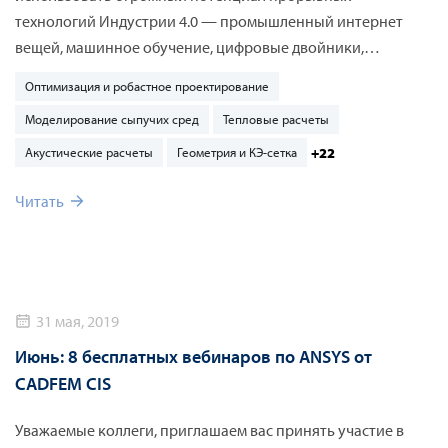
технологий Индустрии 4.0 — промышленный интернет
вещей, машинное обучение, цифровые двойники,
моделирование, дополненную реальность, как в
Оптимизация и робастное проектирование
производстве, так и при эксплуатации оборудования и
Моделирование сыпучих сред
Тепловые расчеты
промышленных объектов.
+22
Акустические расчеты
Геометрия и КЭ-сетка
Читать
31 мая, 2019
Июнь: 8 бесплатных вебинаров по ANSYS от
CADFEM CIS
Уважаемые коллеги, приглашаем вас принять участие в