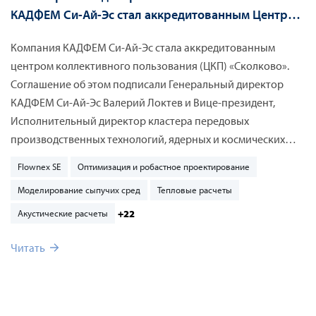
КАДФЕМ Си-Ай-Эс стал аккредитованным Центром
Коллективного Пользования
Компания КАДФЕМ Си-Ай-Эc стала аккредитованным
центром коллективного пользования (ЦКП) «Сколково».
Соглашение об этом подписали Генеральный директор
КАДФЕМ Си-Ай-Эс Валерий Локтев и Вице-президент,
Исполнительный директор кластера передовых
производственных технологий, ядерных и космических
технологий Алексей Беляков на конференции ЦИПР
Flownex SE
Оптимизация и робастное проектирование
(Цифровая Индустрия Промышленной России) 23 мая 2019
Моделирование сыпучих сред
Тепловые расчеты
г. в Иннополисе (Татарстан).
+22
Акустические расчеты
Читать