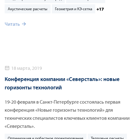
которые уже не в первый раз приходят на ежегодный
Форум ANSYS, на мероприятии они получают ответы на
+17
Акустические расчеты
Геометрия и КЭ-сетка
вопросы по решению конкретных задач и определяют, как
Читать
можно оптимизировать расчеты на предприятиях с учетом
появления новых технологий.
18 марта, 2019
Конференция компании «Северсталь»: новые
горизонты технологий
19-20 февраля в Санкт-Петербурге состоялась первая
конференция «Новые горизонты технологий» для
технических специалистов ключевых клиентов компании
«Северсталь».
Оптимизация и робастное проектирование
Тепловые расчеты