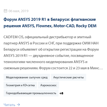
06 мая, 2019
Форум ANSYS 2019 R1 в Беларуси: флагманские
решения ANSYS, Flownex, Motor-CAD, Rocky DEM
CADFEM CIS, официальный дистрибьютор и элитный
партнер ANSYS в России и СНГ, при поддержке ОИМ НАН
Беларуси объявляет об открытии регистрации на Форум
ANSYS 2019 R1 — двухдневное событие, посвященное
технологиям численного моделирования ANSYS и
смежным решениям. Форум состоится 22 и 23 мая в Минске
на площадке Объединенного института машиностроения
Моделирование сыпучих сред
Акустические расчеты
Национальной академии наук Беларуси по адресу ул.
Геометрия и КЭ-сетка
Аэрокосмос
Академическая, 12. К участию приглашаются инженеры и
руководители инженерных отделов компаний, научные
+8
Горнодобывающая промышленность
сотрудники промышленных предприятий и
Читать
исследовательских организаций, вузов. Участие в Форуме