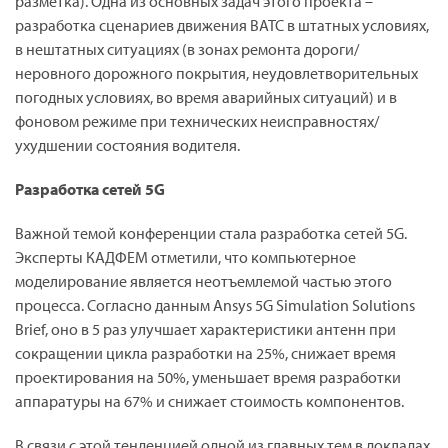
разметка). Одна из основных задач этого проекта –
разработка сценариев движения ВАТС в штатных условиях,
в нештатных ситуациях (в зонах ремонта дороги/
неровного дорожного покрытия, неудовлетворительных
погодных условиях, во время аварийных ситуаций) и в
фоновом режиме при технических неисправностях/
ухудшении состояния водителя.
Разработка сетей 5G
Важной темой конференции стала разработка сетей 5G.
Эксперты КАДФЕМ отметили, что компьютерное
моделирование является неотъемлемой частью этого
процесса. Согласно данным Ansys 5G Simulation Solutions
Brief, оно в 5 раз улучшает характеристики антенн при
сокращении цикла разработки на 25%, снижает время
проектирования на 50%, уменьшает время разработки
аппаратуры на 67% и снижает стоимость компонентов.
В связи с этой тенденцией одной из главных тем в докладах,