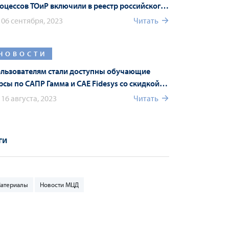
оцессов ТОиР включили в реестр российского
О
06 сентября, 2023
Читать
НОВОСТИ
льзователям стали доступны обучающие
рсы по САПР Гамма и CAE Fidesys со скидкой
0%
16 августа, 2023
Читать
ги
атериалы
Новости МЦД