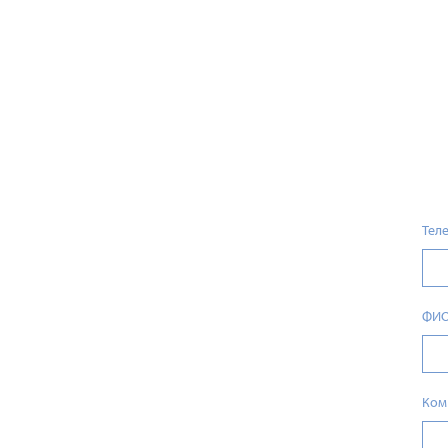
Тел
ФИ
Ком