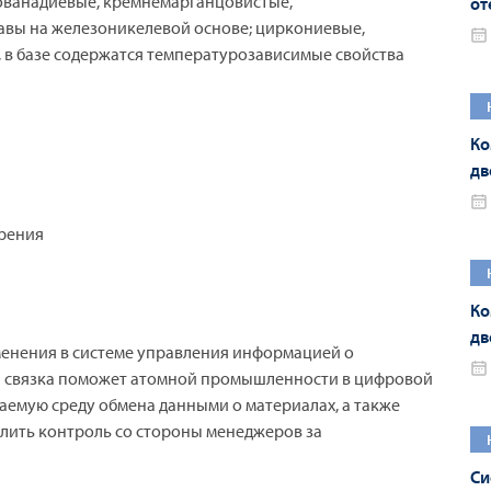
ованадиевые, кремнемарганцовистые,
от
авы на железоникелевой основе; циркониевые,
ма
 в базе содержатся температурозависимые свойства
Ко
дв
Це
рения
Ко
дв
енения в системе управления информацией о
те
ная связка поможет атомной промышленности в цифровой
емую среду обмена данными о материалах, а также
илить контроль со стороны менеджеров за
Си