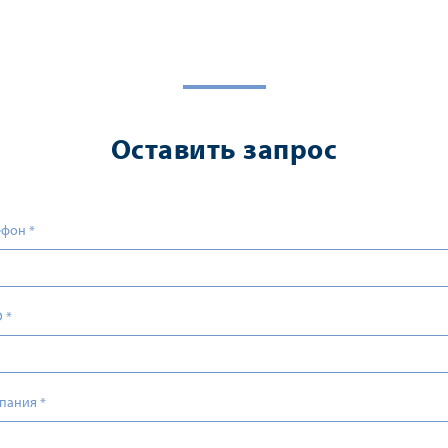
Оставить запрос
ефон
*
О
*
пания
*