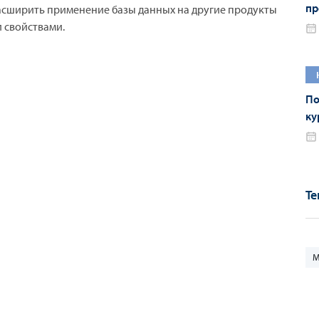
пр
асширить применение базы данных на другие продукты
П
 свойствами.
По
ку
1
Те
М