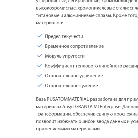
углеродистые, легированные, хромомолибден
высокохромистые, хромоникелевые стали; спл
титановые и алюминиевые сплавы. Кроме того,
материалов:
Предел текучести
Временное сопротивление
Модуль упругости
Коэффициент теплового линейного расши
Относительное удлинение
Относительное сужение
База RUSATOMMATERIAL разработана для прим
материалах Ansys GRANTA MI Enterprise. Дан
трансформации, обеспечив единую прослежива
позволит избежать ошибок ввода данных и ус
применяемыми материалами.